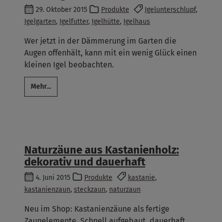
29. Oktober 2015
Produkte
Igelunterschlupf
,
Igelgarten
,
Igelfutter
,
Igelhütte
,
Igelhaus
Wer jetzt in der Dämmerung im Garten die
Augen offenhält, kann mit ein wenig Glück einen
kleinen Igel beobachten.
Mehr...
Naturzäune aus Kastanienholz:
dekorativ und dauerhaft
4. Juni 2015
Produkte
kastanie
,
kastanienzaun
,
steckzaun
,
naturzaun
Neu im Shop: Kastanienzäune als fertige
Zaunelemente. Schnell aufgebaut, dauerhaft