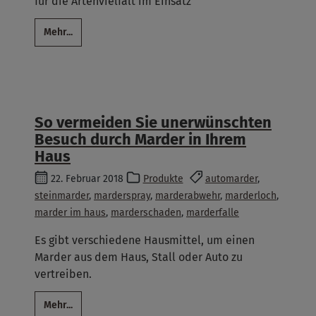
für die Artenvielfalt im Einsatz
Mehr...
So vermeiden Sie unerwünschten
Besuch durch Marder in Ihrem
Haus
22. Februar 2018
Produkte
automarder
,
steinmarder
,
marderspray
,
marderabwehr
,
marderloch
,
marder im haus
,
marderschaden
,
marderfalle
Es gibt verschiedene Hausmittel, um einen
Marder aus dem Haus, Stall oder Auto zu
vertreiben.
Mehr...