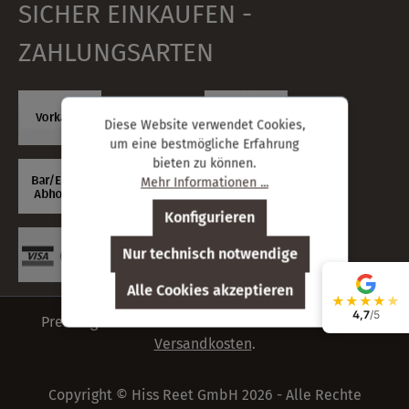
SICHER EINKAUFEN -
ZAHLUNGSARTEN
Diese Website verwendet Cookies,
um eine bestmögliche Erfahrung
bieten zu können.
Mehr Informationen ...
Konfigurieren
Nur technisch notwendige
Alle Cookies akzeptieren
★
★
★
★
★
4,7
/5
Preisangaben inkl. deutsche Mehrwertsteuer zzgl.
Versandkosten
.
Copyright © Hiss Reet GmbH 2026 - Alle Rechte