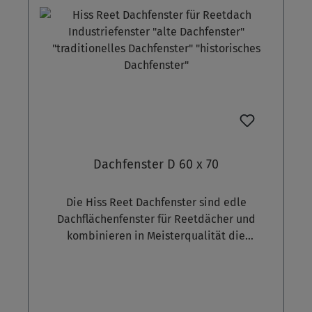
1,1 W/m2K, U-Wert des vollständigen Fensters
1,55 W/m2KThermische Trennung. Öffnen des
Fensters mittels Feststeller Weitere
Fenstervarianten - z. B. mit Kreuzeinteilung
oder Doppelteilung - auf Anfrage.
Dachfenster D 60 x 70
Die Hiss Reet Dachfenster sind edle
Dachflächenfenster für Reetdächer und
kombinieren in Meisterqualität die
Qualitäten des modernen Fensterbau mit der
Ästhetik von alten Industriefenstern. Oben
gebogen mit vertikaler Fensterteilung.
Oberfläche besteht aus verzinktem und