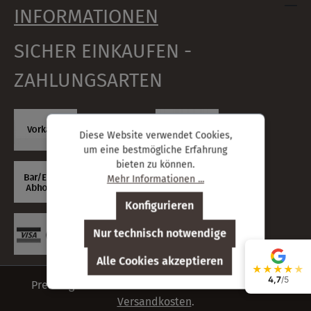
INFORMATIONEN
SICHER EINKAUFEN -
ZAHLUNGSARTEN
Diese Website verwendet Cookies,
um eine bestmögliche Erfahrung
bieten zu können.
Mehr Informationen ...
Konfigurieren
Nur technisch notwendige
Alle Cookies akzeptieren
★
★
★
★
★
4,7
/5
Preisangaben inkl. deutsche Mehrwertsteuer zzgl.
Versandkosten
.