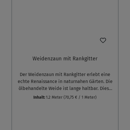
Unsere Weidenzäune werden aus starken
Weidentrieben und farblich passend
imprägnierten Holzrahmen hergestellt.
Einfache Montage mit Winkeln an
handelsübliche Holzpfosten.
Weidenzaun mit Rankgitter
Der Weidenzaun mit Rankgitter erlebt eine
echte Renaissance in naturnahen Gärten. Die
ölbehandelte Weide ist lange haltbar. Diese
Weidenzäune haben einen umlaufenden,
Inhalt:
1.2 Meter
(70,75 € / 1 Meter)
genuteten Rahmen aus imprägniertem
Fichtenholz. Der Rahmen verhindert die
Bewitterung der Weidentriebe und sorgt
somit für die gute Haltbarkeit der