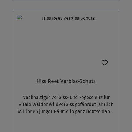
oder gehobelt, der Durchmesser der Pfosten
variiert daher zwischen 6 bis 12 cm. Wenn Sie
unsere Einschlaghülsen, rund mitbestellen,
erhalten Sie die jeweils besser passende
Durchmessergröße der Einschlaghülse mit der
Lieferung. Im Einzelfall müssen Sie aber den
unteren Durchmesser des Pfostens trotzdem
noch individuell anpassen (z.B. "Verkleinern"
durch Anfräsen oder "Verbreitern" durch
zusätzliches Einlegen von Holzkeilen).
Möchten Sie gezielt eher dünnere oder
Hiss Reet Verbiss-Schutz
dickere Pfosten haben, dann vermerken Sie
dies bitte im Kommentarfeld der Bestellung -
Nachhaltiger Verbiss- und Fegeschutz für
sofern vorrätig berücksichtigen wir dann Ihren
vitale Wälder Wildverbiss gefährdet jährlich
Wunsch bei der Lieferung.
Millionen junger Bäume in ganz Deutschland.
Unsere Antwort: der neue Hiss Reet Verbiss-
Schutz – eine innovative Schutzmatte aus