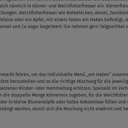
ich nämlich in Körner- und Weichfutterfresser ein. Körnerfres
hungen. Weichfutterfresser wie Rotkehlchen, Amsel, Zaunkön
elsine oder ein Apfel, mit einem Faden am Haken befestigt, si
 Amsel und Co sogar begeistert: Sie nehmen gern Talgpartikel
ttermarkt fahren, um das individuelle Menü „am Haken“ zusa
t herzustellen und so die richtige Mischung für die jeweilig
salzenen Rinder- oder Hammeltalg erhitzen, Speiseöl im Verhä
nn die doppelte Menge Körnermix zugeben, für die Weichfutter
der in kleine Blumentöpfe oder halbe Kokosnüsse füllen und e
ehängt werden, damit sich die Mischung nicht erwärmt und her