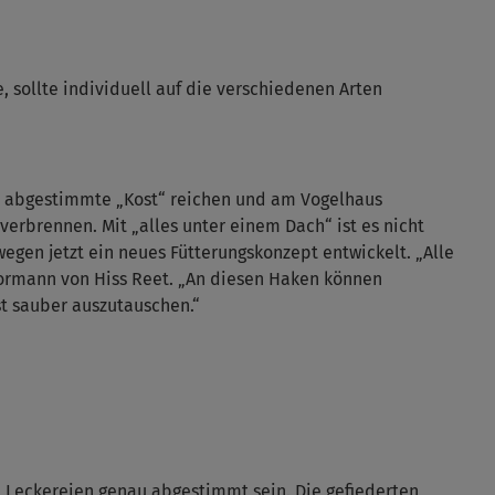
, sollte individuell auf die verschiedenen Arten
ten abgestimmte „Kost“ reichen und am Vogelhaus
rbrennen. Mit „alles unter einem Dach“ ist es nicht
gen jetzt ein neues Fütterungskonzept entwickelt. „Alle
Bormann von Hiss Reet. „An diesen Haken können
st sauber auszutauschen.“
n Leckereien genau abgestimmt sein. Die gefiederten