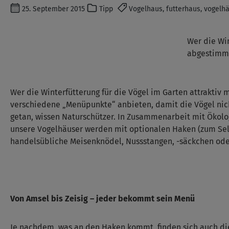
25. September 2015
Tipp
Vogelhaus, futterhaus, vogelhä
Wer die Win
abgestimmt
Wer die Winterfütterung für die Vögel im Garten attraktiv
verschiedene „Menüpunkte“ anbieten, damit die Vögel nich
getan, wissen Naturschützer. In Zusammenarbeit mit Ökolo
unsere Vogelhäuser werden mit optionalen Haken (zum Selb
handelsübliche Meisenknödel, Nussstangen, -säckchen oder 
Von Amsel bis Zeisig – jeder bekommt sein Menü
Je nachdem, was an den Haken kommt, finden sich auch die