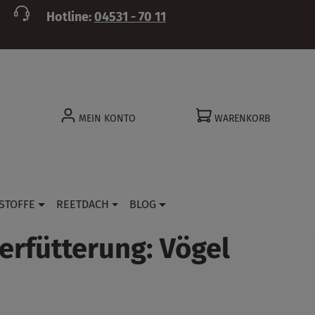
Hotline:
04531 - 70 11
MEIN KONTO
WARENKORB
STOFFE
REETDACH
BLOG
erfütterung: Vögel