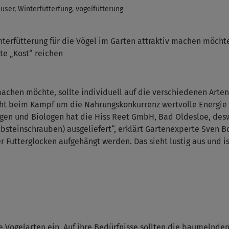
user, Winterfütterfung, vogelfütterung
terfütterung für die Vögel im Garten attraktiv machen möchte
e „Kost“ reichen
 machen möchte, sollte individuell auf die verschiedenen Ar
t beim Kampf um die Nahrungskonkurrenz wertvolle Energie ve
gen und Biologen hat die Hiss Reet GmbH, Bad Oldesloe, deswe
steinschrauben) ausgeliefert“, erklärt Gartenexperte Sven 
Futterglocken aufgehängt werden. Das sieht lustig aus und i
 Vogelarten ein. Auf ihre Bedürfnisse sollten die baumelnde