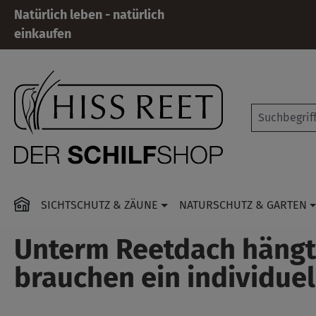
Natürlich leben - natürlich
 Hauptinhalt springen
Zur Suche springen
Zur Hauptnavigation springen
einkaufen
SICHTSCHUTZ & ZÄUNE
NATURSCHUTZ & GARTEN
Unterm Reetdach hängt f
brauchen ein individuel