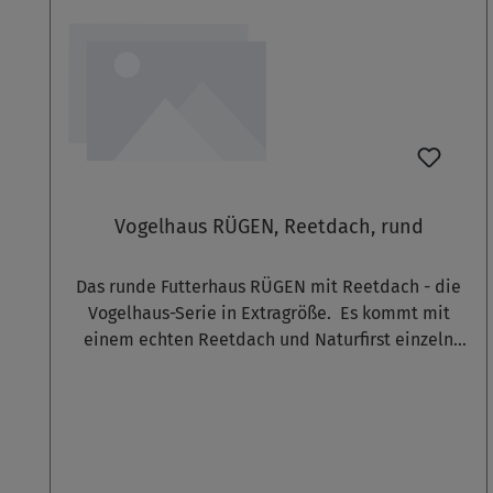
Vogelhaus RÜGEN, Reetdach, rund
Das runde Futterhaus RÜGEN mit Reetdach - die
Vogelhaus-Serie in Extragröße. Es kommt mit
einem echten Reetdach und Naturfirst einzeln
von Hand gefertigt. Die imposante Größe passt
auch in große Gärten oder Anlagen. Ein massiver
Holzständer (ca. 100 cm Höhe) ist im
Lieferumfang bereits enthalten. Das Haus besteht
aus Fichten- und Birkenholz. Mit dem Futterhaus