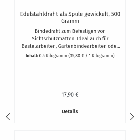
Edelstahldraht als Spule gewickelt, 500
Gramm
Bindedraht zum Befestigen von
Sichtschutzmatten. Ideal auch für
Bastelarbeiten, Gartenbindearbeiten oder
als Mattenbinder. 500 Gramm als Spule
Inhalt:
0.5 Kilogramm
(35,80 € / 1 Kilogramm)
gewickelt, ca. 80 mStahl Werkstoff-Nummer:
1.4301
17,90 €
Details