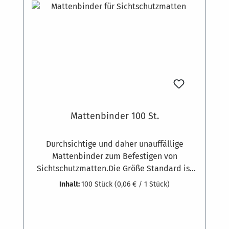
Mattenbinder 100 St.
Durchsichtige und daher unauffällige
Mattenbinder zum Befestigen von
Sichtschutzmatten.Die Größe Standard ist
ideal für die Anbringung an
Inhalt:
100 Stück
(0,06 € / 1 Stück)
Maschendrahtzäunen oder
StahlgitterzäunenDie Größe Extra für
dickere Matten wie z.B. Rindenmatten,