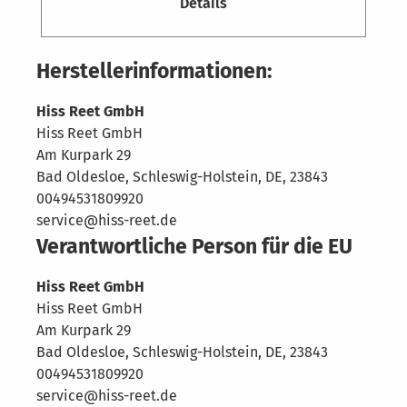
Details
Langlebigkeit, die herkömmliche
Schilfmatten deutlich übertreffen.
Hochwertige Verarbeitung für
Herstellerinformationen:
außergewöhnliche Haltbarkeit Was die
Exklusiv-Matte besonders auszeichnet, ist
Hiss Reet GmbH
ihre robuste Verarbeitung. Sie umfasst:
Hiss Reet GmbH
Handverlesene, geschälte Halme mit bis zu
Am Kurpark 29
12 mm Durchmesser Etwa 100 Halme pro
Bad Oldesloe, Schleswig-Holstein, DE, 23843
laufendem Meter für eine dichte,
00494531809920
geschlossene Oberfläche Korrosionsfreie
service@hiss-reet.de
Nylonbindung – nahezu unsichtbar und
Verantwortliche Person für die EU
rostfrei Sehr langlebig bei sachgemäßer
Montage und normalen
Hiss Reet GmbH
Witterungsbedingungen Durch das Entfernen
Hiss Reet GmbH
des äußeren Blattmantels sind die Halme
Am Kurpark 29
widerstandsfähiger gegenüber Feuchtigkeit,
Bad Oldesloe, Schleswig-Holstein, DE, 23843
UV-Strahlung und Temperaturschwankungen.
00494531809920
service@hiss-reet.de