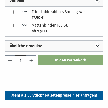
Zubehör
Edelstahldraht als Spule gewickelt, 500 Gramm
17,90 €
Mattenbinder 100 St.
ab 5,90 €
Ähnliche Produkte
Produkt Anzahl: Gib den gewünschten Wert 
In den Warenkorb
Mehr als 55 Stück? Palettenpreise hier anfragen!