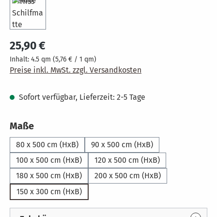
Regulärer Preis:
25,90 €
Inhalt:
4.5 qm
(5,76 € / 1 qm)
Preise inkl. MwSt. zzgl. Versandkosten
Sofort verfügbar, Lieferzeit: 2-5 Tage
auswählen
Maße
80 x 500 cm (HxB)
90 x 500 cm (HxB)
100 x 500 cm (HxB)
120 x 500 cm (HxB)
180 x 500 cm (HxB)
200 x 500 cm (HxB)
150 x 300 cm (HxB)