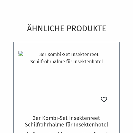
Produktgalerie überspringen
ÄHNLICHE PRODUKTE
Rabatt
%
3er Kombi-Set Insektenreet
Schilfrohrhalme für Insektenhotel