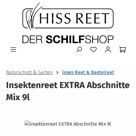
Zum Hauptinhalt springen
Naturschutz & Garten
loses Reet & Bastelreet
Insektenreet EXTRA Abschnitte
Mix 9l
Bildergalerie überspringen