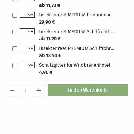
ab 11,70 €
Insektenreet MEDIUM Premium Abschnitte Mix 9l
29,90 €
Insektenreet MEDIUM Schilfrohrhalme für Insektenhotel Maße: 11 cm Länge, Zuschnitt
ab 11,20 €
Insektenreet PREMIUM Schilfrohrhalme für Insektenhotel Maße: 11 cm Länge, Zuschnitt
ab 13,50 €
Schutzgitter für Wildbienenhotel
4,90 €
Produkt Anzahl: Gib den gewünschten Wert 
In den Warenkorb