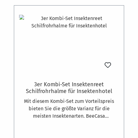
Rabatt
%
3er Kombi-Set Insektenreet
Schilfrohrhalme für Insektenhotel
Mit diesem Kombi-Set zum Vorteilspreis
bieten Sie die größte Varianz für die
meisten Insektenarten. BeeCasa
Schilfrohrhalme sind ideal für den Bau von
Insektenhotels. Naturbelassen und