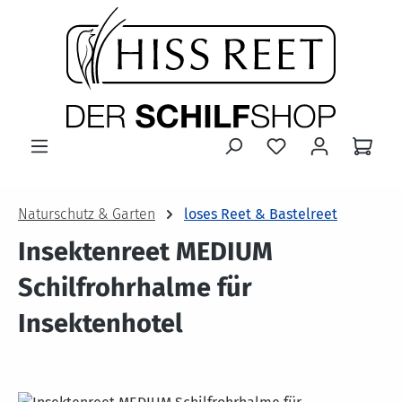
Zum Hauptinhalt springen
Naturschutz & Garten
loses Reet & Bastelreet
Insektenreet MEDIUM
Schilfrohrhalme für
Insektenhotel
Bildergalerie überspringen