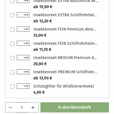
Insektenreet EXTRA Abschnitte Mix 9l
ab 15,90 €
Insektenreet EXTRA Schilfrohrhalme für Insektenhotel Maße: 11 cm Länge, Zuschnitt
ab 12,20 €
Insektenreet FEIN Premium Abschnitte Mix 9l
32,90 €
Insektenreet FEIN Schilfrohrhalme für Insektenhotel Maße: 11 cm Länge, Zuschnitt
ab 11,70 €
Insektenreet MEDIUM Premium Abschnitte Mix 9l
29,90 €
Insektenreet PREMIUM Schilfrohrhalme für Insektenhotel Maße: 11 cm Länge, Zuschnitt
ab 13,50 €
Schutzgitter für Wildbienenhotel
4,90 €
Produkt Anzahl: Gib den gewünschten Wert 
In den Warenkorb