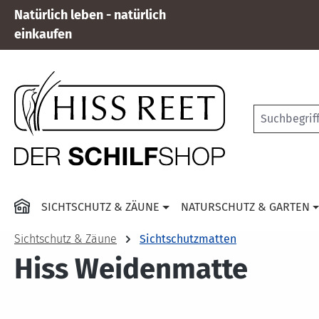
Natürlich leben - natürlich
 Hauptinhalt springen
Zur Suche springen
Zur Hauptnavigation springen
einkaufen
SICHTSCHUTZ & ZÄUNE
NATURSCHUTZ & GARTEN
Sichtschutz & Zäune
Sichtschutzmatten
Hiss Weidenmatte