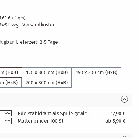
eis:
€
1,63 € / 1 qm)
 MwSt. zzgl. Versandkosten
ügbar, Lieferzeit: 2-5 Tage
wählen
cm (HxB)
120 x 300 cm (HxB)
150 x 300 cm (HxB)
cm (HxB)
200 x 300 cm (HxB)
Edelstahldraht als Spule gewickelt, 500 Gramm
17,90 €
Mattenbinder 100 St.
ab 5,90 €