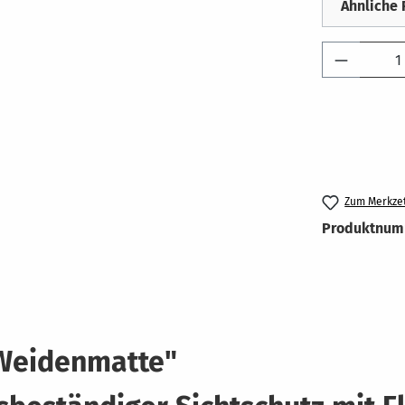
Ähnliche
Produkt 
Zum Merkzet
Produktnum
 Weidenmatte"