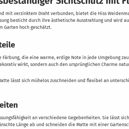
eständiger Sichtschutz mit Fle
d mit verzinktem Draht verbunden, bietet die Hiss Weidenmat
sung besticht durch ihre ästhetische Ausstrahlung und wird a
im Garten hoch geschätzt.
eile
 Färbung, die eine warme, erdige Note in jede Umgebung zaube
dekorativ wirkt, sondern auch den ursprünglichen Charme natu
 Matte lässt sich mühelos zuschneiden und flexibel an untersc
eiten
ungsfähigkeit an verschiedene Gegebenheiten. Sie lässt sich
nschte Länge ab und schneiden die Matte mit einer Gartensch