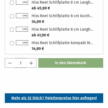
Hiss Reet Schilfplatte 6 cm Langhalm
ab 45,90 €
Hiss Reet Schilfplatte 8 cm Kurzhalm Maße Platten: 100 x 100 cm (LxH)
34,90 €
Hiss Reet Schilfplatte 8 cm Langhalm
ab 41,90 €
Hiss Reet Schilfplatte kompakt Maße: 3 cm (D)
14,90 €
Produkt Anzahl: Gib den gewünschten Wert 
In den Warenkorb
Mehr als 32 Stück? Palettenpreise hier anfragen!