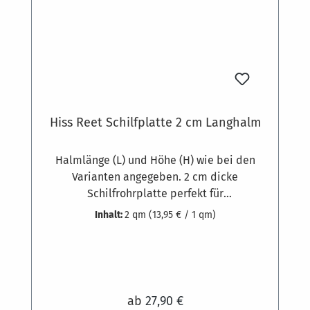
Hiss Reet Schilfplatte 2 cm Langhalm
Halmlänge (L) und Höhe (H) wie bei den
Varianten angegeben. 2 cm dicke
Schilfrohrplatte perfekt für
hohlraumüberbrückende Schalungen (z.B.
Inhalt:
2 qm
(13,95 € / 1 qm)
Sparren) und zur Dämmung von Gebäuden.
Gewicht zirka 3,5 kg pro Quadratmeter.
Ausgesuchte Schilfrohrqualität und
hochwertige feste Bindung aus 1,8 mm
starkem, verzinktem Draht, die Klammern
ab
27,90 €
bestehen aus 1,3 mm dickem