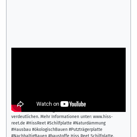
Hiss Reet Schilfplatte – natürliche Dämmung für
Wand, Decke und Dach
Dieses Video zeigt die vielseitigen Einsatzmöglichkeiten
der Hiss Reet Schilfplatte im nachhaltigen Hausbau. Die
Dämmplatten aus natürlichem Schilfrohr eignen sich für
Wände, Decken und Dächer und dienen gleichzeitig als
stabiler Putzträger. Gezeigt werden verschiedene
Anwendungen und Verarbeitungssituationen, die die
Flexibilität und ökologische Qualität des Materials
verdeutlichen. Mehr Informationen unter: www.hiss-
reet.de #HissReet #Schilfplatte #Naturdämmung
#Hausbau #ökologischBauen #Putzträgerplatte
#NachhaltigBauen #baustoffe Hiss Reet Schilfplatte,