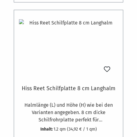
Stück pro m². Auf Holzkonstruktionen
können die Platten auch geschraubt werden.
Hiss Reet Schilfplatte 8 cm Langhalm
Halmlänge (L) und Höhe (H) wie bei den
Varianten angegeben. 8 cm dicke
Schilfrohrplatte perfekt für
hohlraumüberbrückende Schalungen (z.B.
Inhalt:
1.2 qm
(34,92 € / 1 qm)
Sparren) und zur Dämmung von Gebäuden.