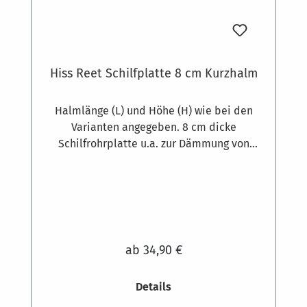
Hiss Reet Schilfplatte 8 cm Kurzhalm
Halmlänge (L) und Höhe (H) wie bei den
Varianten angegeben. 8 cm dicke
Schilfrohrplatte u.a. zur Dämmung von
Gebäuden. Gewicht zirka 12 kg pro
Quadratmeter. Ausgesuchte
Schilfrohrqualität und hochwertige feste
Bindung aus 1,8 mm starkem, verzinktem
Draht, die Klammern bestehen aus 1,3 mm
dickem Edelstahldraht. Schilfrohr-
ab 34,90 €
Dämmplatten werden am Mauerwerk oder
anderen mineralischen Untergründen mit
Details
Dämmstoffdübeln befestigt. Bedarf ca. 7