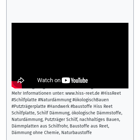
Hiss Reet Schilfplatte – ökologische Dämmung
und Putzträger im Praxiseinsatz
Dieses Video zeigt den praktischen Einsatz der Hiss Reet
Schilfplatte als natürlichen Dämmstoff und Putzträger. Die
aus Schilfrohr gefertigten Platten werden zur
ökologischen Dämmung von Dächern, Wänden und Decken
eingesetzt. Gezeigt wird die einfache Verarbeitung, die
stabile Struktur und die vielseitigen
Anwendungsmöglichkeiten im nachhaltigen Bauwesen.
Mehr Informationen unter: www.hiss-reet.de #HissReet
#Schilfplatte #Naturdämmung #ökologischBauen
#Putzträgerplatte #Handwerk #baustoffe Hiss Reet
Schilfplatte, Schilf Dämmung, ökologische Dämmstoffe,
Naturdämmung, Putzträger Schilf, nachhaltiges Bauen,
Dämmplatten aus Schilfrohr, Baustoffe aus Reet,
Dämmung ohne Chemie, Naturbaustoffe