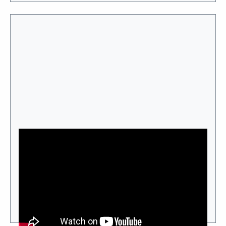
Zwischenwand mit Hanf und Schilf / Reet
Eine schnelle und sehr preiswerte Variante einer
schalldämmenden Zwischenwand ist der Schilf-Hanf-
Trockenbau mit Schrägständern. Diese Konstruktion
minimiert den Schalldurchgang durch versetzte Ständer,
dämmt den Bass an der Schilfplatte, dämmt die Mitten
und Höhen im Stopfhanf.