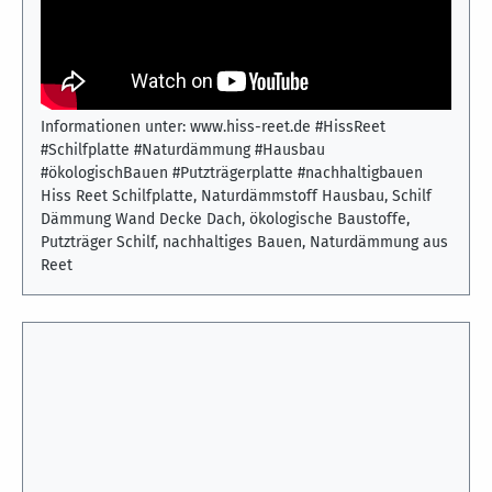
ökologischen Hausbau. Die Platten aus natürlichem
Schilfrohr eignen sich als Dämmstoff und Putzträger für
Wände, Decken und Dächer. Sie verbinden Stabilität,
Diffusionsoffenheit und Nachhaltigkeit – ideal für
modernes Bauen mit Naturmaterialien. Mehr
Informationen unter: www.hiss-reet.de #HissReet
#Schilfplatte #Naturdämmung #Hausbau
#ökologischBauen #Putzträgerplatte #nachhaltigbauen
Hiss Reet Schilfplatte, Naturdämmstoff Hausbau, Schilf
Dämmung Wand Decke Dach, ökologische Baustoffe,
Putzträger Schilf, nachhaltiges Bauen, Naturdämmung aus
Reet