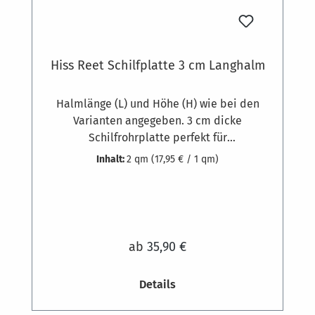
Hiss Reet Schilfplatte 3 cm Langhalm
Halmlänge (L) und Höhe (H) wie bei den
Varianten angegeben. 3 cm dicke
Schilfrohrplatte perfekt für
hohlraumüberbrückende Schalungen (z.B.
Inhalt:
2 qm
(17,95 € / 1 qm)
Sparren) und zur Dämmung von Gebäuden.
Gewicht zirka 6 kg pro Quadratmeter.
Ausgesuchte Schilfrohrqualität und
hochwertige feste Bindung aus 1,8 mm
starkem, verzinktem Draht, die Klammern
ab
35,90 €
bestehen aus 1,3 mm dickem
Edelstahldraht. Schilfrohr-Dämmplatten
Details
werden am Mauerwerk oder anderen
mineralischen Untergründen mit