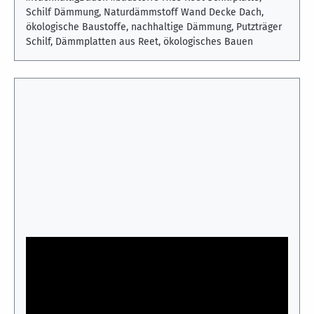
Schilf Dämmung, Naturdämmstoff Wand Decke Dach,
ökologische Baustoffe, nachhaltige Dämmung, Putzträger
Schilf, Dämmplatten aus Reet, ökologisches Bauen
Schilfplatten im Hausbau – vielseitiger
Naturdämmstoff für Wand, Decke und Dach
Dieses Kurzvideo zeigt die vielfältigen
Einsatzmöglichkeiten der Hiss Reet Schilfplatte im