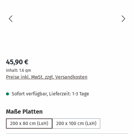
Regulärer Preis:
45,90 €
Inhalt:
1.6 qm
Preise inkl. MwSt. zzgl. Versandkosten
Sofort verfügbar, Lieferzeit: 1-3 Tage
auswählen
Maße Platten
200 x 80 cm (LxH)
200 x 100 cm (LxH)