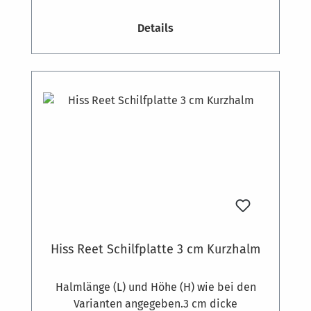
Edelstahldraht. Schilfrohr-Dämmplatten
Details
werden am Mauerwerk oder anderen
mineralischen Untergründen mit
Dämmstoffdübeln befestigt. Bedarf ca. 7
Stück pro m². Auf Holzkonstruktionen
können die Platten auch geschraubt werden.
Hiss Reet Schilfplatte 3 cm Kurzhalm
Halmlänge (L) und Höhe (H) wie bei den
Varianten angegeben.3 cm dicke