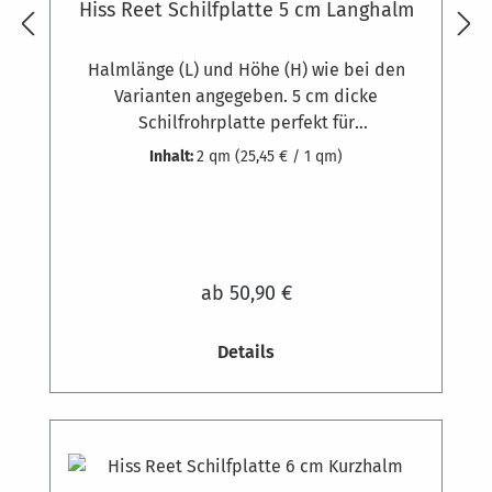
Hiss Reet Schilfplatte 5 cm Langhalm
Halmlänge (L) und Höhe (H) wie bei den
Varianten angegeben. 5 cm dicke
Schilfrohrplatte perfekt für
hohlraumüberbrückende Schalungen (z.B.
Inhalt:
2 qm
(25,45 € / 1 qm)
Sparren) und zur Dämmung von Gebäuden.
Gewicht zirka 8,5 kg pro Quadratmeter.
Ausgesuchte Schilfrohrqualität und
hochwertige feste Bindung aus 1,8 mm
starkem, verzinktem Draht, die Klammern
ab
50,90 €
bestehen aus 1,3 mm dickem
Edelstahldraht. Schilfrohr-Dämmplatten
Details
werden am Mauerwerk oder anderen
mineralischen Untergründen mit
Dämmstoffdübeln befestigt. Bedarf ca. 7
Stück pro m². Auf Holzkonstruktionen
können die Platten auch geschraubt werden.