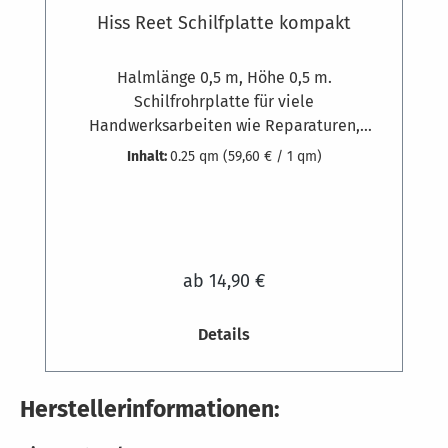
Hiss Reet Schilfplatte kompakt
Halmlänge 0,5 m, Höhe 0,5 m.
Schilfrohrplatte für viele
Handwerksarbeiten wie Reparaturen,
Dämmung oder Bastelprojekte. Ausgesuchte
Inhalt:
0.25 qm
(59,60 € / 1 qm)
Schilfrohrqualität und hochwertige feste
Bindung aus 1,8 mm starkem, verzinktem
Draht, die Klammern bestehen aus 1,3 mm
dickem Edelstahldraht.
ab 14,90 €
Details
Herstellerinformationen: