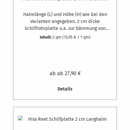
Halmlänge (L) und Höhe (H) wie bei den
Varianten angegeben. 2 cm dicke
Schilfrohrplatte u.a. zur Dämmung von
Gebäuden. Gewicht zirka 3,5 kg pro
Inhalt:
2 qm
(13,95 € / 1 qm)
Quadratmeter. Ausgesuchte
Schilfrohrqualität und hochwertige feste
Bindung aus 1,8 mm starkem, verzinktem
Draht, die Klammern bestehen aus 1,3 mm
dickem Edelstahldraht. Schilfrohr-
ab
ab 27,90 €
Dämmplatten werden am Mauerwerk oder
anderen mineralischen Untergründen mit
Details
Dämmstoffdübeln befestigt. Bedarf ca. 7
Stück pro m². Auf Holzkonstruktionen
können die Platten auch geschraubt werden.