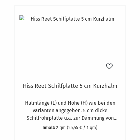
Dämmstoffdübeln befestigt. Bedarf ca. 7
Stück pro m². Auf Holzkonstruktionen
können die Platten auch geschraubt werden.
Hiss Reet Schilfplatte 5 cm Kurzhalm
Halmlänge (L) und Höhe (H) wie bei den
Varianten angegeben. 5 cm dicke
Schilfrohrplatte u.a. zur Dämmung von
Gebäuden. Gewicht zirka 8,5 kg pro
Inhalt:
2 qm
(25,45 € / 1 qm)
Quadratmeter. Ausgesuchte