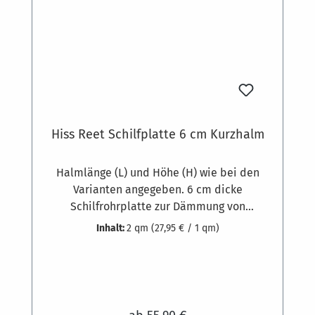
Hiss Reet Schilfplatte 6 cm Kurzhalm
Halmlänge (L) und Höhe (H) wie bei den
Varianten angegeben. 6 cm dicke
Schilfrohrplatte zur Dämmung von
Gebäuden. Gewicht zirka 9,5 kg pro
Inhalt:
2 qm
(27,95 € / 1 qm)
Quadratmeter. Ausgesuchte
Schilfrohrqualität und hochwertige feste
Bindung aus 1,8 mm starkem, verzinktem
Draht, die Klammern bestehen aus 1,3 mm
dickem Edelstahldraht. Schilfrohr-