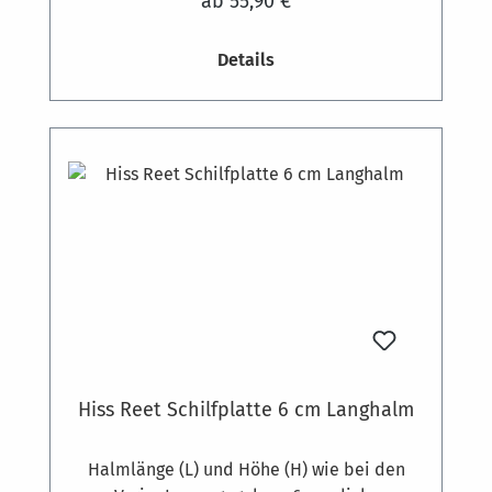
ab 55,90 €
Dämmplatten werden am Mauerwerk oder
anderen mineralischen Untergründen mit
Details
Dämmstoffdübeln befestigt. Bedarf ca. 7
Stück pro m². Auf Holzkonstruktionen
können die Platten auch geschraubt werden.
Hiss Reet Schilfplatte 6 cm Langhalm
Halmlänge (L) und Höhe (H) wie bei den