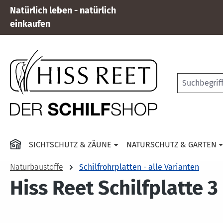
Natürlich leben - natürlich
 Hauptinhalt springen
Zur Suche springen
Zur Hauptnavigation springen
einkaufen
SICHTSCHUTZ & ZÄUNE
NATURSCHUTZ & GARTEN
Naturbaustoffe
Schilfrohrplatten - alle Varianten
Hiss Reet Schilfplatte 