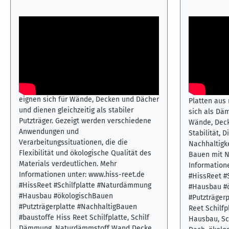
Hiss Reet Schilfplatte – natürliche
Schilfplat
Dämmung für Wand, Decke und Dach
vielseitig
Wand, Dec
Dieses Video zeigt die vielseitigen
Einsatzmöglichkeiten der Hiss Reet
Dieses Kurzv
Schilfplatte im nachhaltigen Hausbau. Die
Einsatzmögl
Dämmplatten aus natürlichem Schilfrohr
Schilfplatt
eignen sich für Wände, Decken und Dächer
Platten aus 
und dienen gleichzeitig als stabiler
sich als Däm
Putzträger. Gezeigt werden verschiedene
Wände, Deck
Anwendungen und
Stabilität, 
Verarbeitungssituationen, die die
Nachhaltigke
Flexibilität und ökologische Qualität des
Bauen mit N
Materials verdeutlichen. Mehr
Information
Informationen unter: www.hiss-reet.de
#HissReet #
#HissReet #Schilfplatte #Naturdämmung
#Hausbau #
#Hausbau #ökologischBauen
#Putzträger
#Putzträgerplatte #NachhaltigBauen
Reet Schilf
#baustoffe Hiss Reet Schilfplatte, Schilf
Hausbau, S
Dämmung, Naturdämmstoff Wand Decke