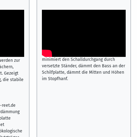
kologische
Zwischenwand mit Hanf und Schilf /
im
Reet
Eine schnelle und sehr preiswerte Variante
einer schalldämmenden Zwischenwand ist
chen Einsatz
der Schilf-Hanf-Trockenbau mit
natürlichen
Schrägständern. Diese Konstruktion
e aus
minimiert den Schalldurchgang durch
 werden zur
versetzte Ständer, dämmt den Bass an der
ächern,
Schilfplatte, dämmt die Mitten und Höhen
. Gezeigt
im Stopfhanf.
, die stabile
-reet.de
turdämmung
platte
eet
 ökologische