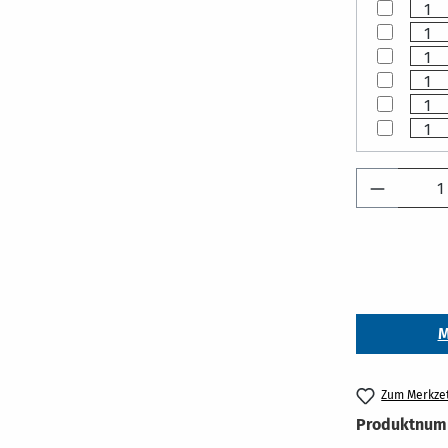
Produkt 
M
Zum Merkzet
Produktnum