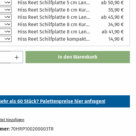
Hiss Reet Schilfplatte 5 cm Langhalm
ab 50,90 €
Hiss Reet Schilfplatte 6 cm Kurzhalm Maße Platten: 100 x 200 cm (LxH)
55,90 €
Hiss Reet Schilfplatte 6 cm Langhalm
ab 45,90 €
Hiss Reet Schilfplatte 8 cm Kurzhalm Maße Platten: 100 x 100 cm (LxH)
34,90 €
Hiss Reet Schilfplatte 8 cm Langhalm
ab 41,90 €
Hiss Reet Schilfplatte kompakt Maße: 3 cm (D)
14,90 €
Anzahl: Gib den gewünschten Wert ein ode
In den Warenkorb
ehr als 60 Stück? Palettenpreise hier anfragen!
tel hinzufügen
mer:
70HRP100200003TR