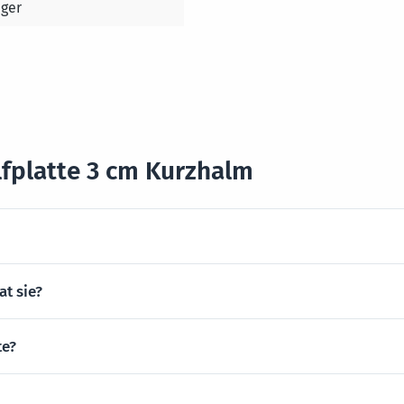
ger
lfplatte 3 cm Kurzhalm
at sie?
te?