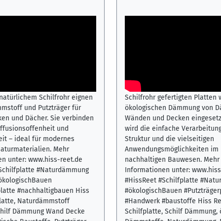
ten im Hausbau –
Hiss Reet Schilfplatte – ö
er Naturdämmstoff für
Dämmung und Putzträger 
ke und Dach
Praxiseinsatz
ideo zeigt die vielfältigen
Dieses Video zeigt den praktis
ichkeiten der Hiss Reet
der Hiss Reet Schilfplatte als 
e im ökologischen Hausbau. Die
Dämmstoff und Putzträger. Di
natürlichem Schilfrohr eignen
Schilfrohr gefertigten Platten
mstoff und Putzträger für
ökologischen Dämmung von D
en und Dächer. Sie verbinden
Wänden und Decken eingesetzt
Diffusionsoffenheit und
wird die einfache Verarbeitung
it – ideal für modernes
Struktur und die vielseitigen
aturmaterialien. Mehr
Anwendungsmöglichkeiten im
en unter: www.hiss-reet.de
nachhaltigen Bauwesen. Mehr
Schilfplatte #Naturdämmung
Informationen unter: www.hiss
ökologischBauen
#HissReet #Schilfplatte #Na
platte #nachhaltigbauen Hiss
#ökologischBauen #Putzträger
platte, Naturdämmstoff
#Handwerk #baustoffe Hiss R
chilf Dämmung Wand Decke
Schilfplatte, Schilf Dämmung,