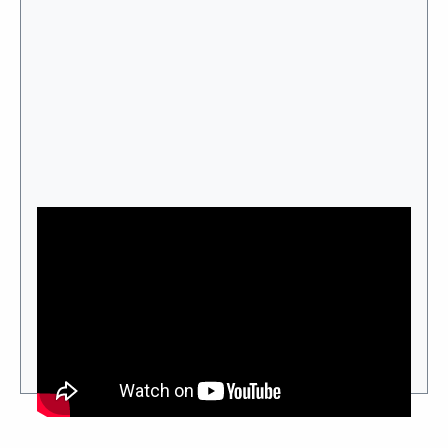
Zwischenwand mit Hanf und Schilf / Reet
Eine schnelle und sehr preiswerte Variante einer
schalldämmenden Zwischenwand ist der Schilf-Hanf-
Trockenbau mit Schrägständern. Diese Konstruktion
minimiert den Schalldurchgang durch versetzte Ständer,
dämmt den Bass an der Schilfplatte, dämmt die Mitten
und Höhen im Stopfhanf.