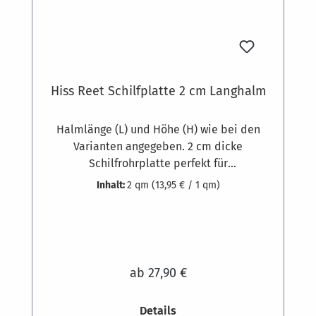
Hiss Reet Schilfplatte 2 cm Langhalm
Halmlänge (L) und Höhe (H) wie bei den
Varianten angegeben. 2 cm dicke
Schilfrohrplatte perfekt für
hohlraumüberbrückende Schalungen (z.B.
Inhalt:
2 qm
(13,95 € / 1 qm)
Sparren) und zur Dämmung von Gebäuden.
Gewicht zirka 3,5 kg pro Quadratmeter.
Ausgesuchte Schilfrohrqualität und
hochwertige feste Bindung aus 1,8 mm
starkem, verzinktem Draht, die Klammern
ab
27,90 €
bestehen aus 1,3 mm dickem
Edelstahldraht. Schilfrohr-Dämmplatten
Details
werden am Mauerwerk oder anderen