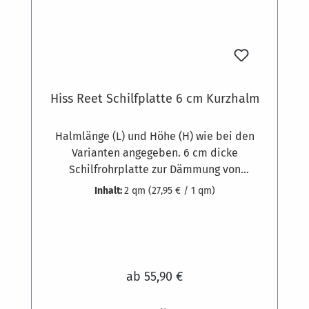
Hiss Reet Schilfplatte 6 cm Kurzhalm
Halmlänge (L) und Höhe (H) wie bei den
Varianten angegeben. 6 cm dicke
Schilfrohrplatte zur Dämmung von
Gebäuden. Gewicht zirka 9,5 kg pro
Inhalt:
2 qm
(27,95 € / 1 qm)
Quadratmeter. Ausgesuchte
Schilfrohrqualität und hochwertige feste
Bindung aus 1,8 mm starkem, verzinktem
Draht, die Klammern bestehen aus 1,3 mm
dickem Edelstahldraht. Schilfrohr-
ab 55,90 €
Dämmplatten werden am Mauerwerk oder
anderen mineralischen Untergründen mit