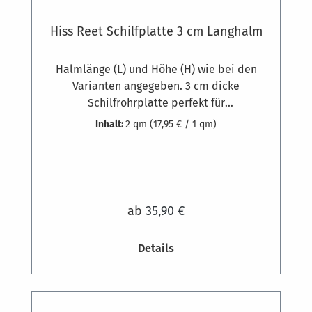
Hiss Reet Schilfplatte 3 cm Langhalm
Halmlänge (L) und Höhe (H) wie bei den
Varianten angegeben. 3 cm dicke
Schilfrohrplatte perfekt für
hohlraumüberbrückende Schalungen (z.B.
Inhalt:
2 qm
(17,95 € / 1 qm)
Sparren) und zur Dämmung von Gebäuden.
Gewicht zirka 6 kg pro Quadratmeter.
Ausgesuchte Schilfrohrqualität und
hochwertige feste Bindung aus 1,8 mm
starkem, verzinktem Draht, die Klammern
ab
35,90 €
bestehen aus 1,3 mm dickem
Edelstahldraht. Schilfrohr-Dämmplatten
Details
werden am Mauerwerk oder anderen
mineralischen Untergründen mit
Dämmstoffdübeln befestigt. Bedarf ca. 7
Stück pro m². Auf Holzkonstruktionen