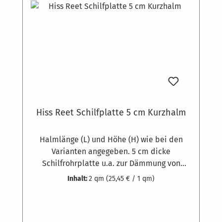
können die Platten auch geschraubt werden.
Hiss Reet Schilfplatte 5 cm Kurzhalm
Halmlänge (L) und Höhe (H) wie bei den
Varianten angegeben. 5 cm dicke
Schilfrohrplatte u.a. zur Dämmung von
Gebäuden. Gewicht zirka 8,5 kg pro
Inhalt:
2 qm
(25,45 € / 1 qm)
Quadratmeter. Ausgesuchte
Schilfrohrqualität und hochwertige feste
Bindung aus 1,8 mm starkem, verzinktem