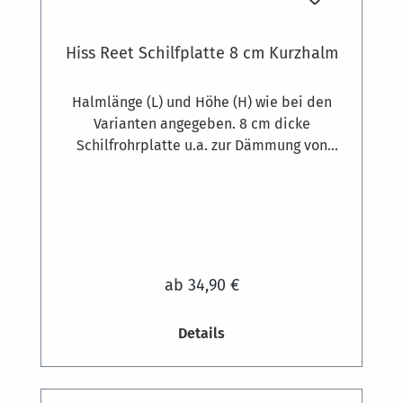
Hiss Reet Schilfplatte 8 cm Kurzhalm
Halmlänge (L) und Höhe (H) wie bei den
Varianten angegeben. 8 cm dicke
Schilfrohrplatte u.a. zur Dämmung von
Gebäuden. Gewicht zirka 12 kg pro
Quadratmeter. Ausgesuchte
Schilfrohrqualität und hochwertige feste
Bindung aus 1,8 mm starkem, verzinktem
Draht, die Klammern bestehen aus 1,3 mm
dickem Edelstahldraht. Schilfrohr-
ab 34,90 €
Dämmplatten werden am Mauerwerk oder
anderen mineralischen Untergründen mit
Details
Dämmstoffdübeln befestigt. Bedarf ca. 7
Stück pro m². Auf Holzkonstruktionen
können die Platten auch geschraubt werden.