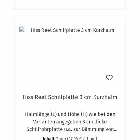
mineralischen Untergründen mit
Dämmstoffdübeln befestigt. Bedarf ca. 7
Stück pro m². Auf Holzkonstruktionen
können die Platten auch geschraubt werden.
Hiss Reet Schilfplatte 3 cm Kurzhalm
Halmlänge (L) und Höhe (H) wie bei den
Varianten angegeben.3 cm dicke
Schilfrohrplatte u.a. zur Dämmung von
Gebäuden. Gewicht zirka 6 kg pro
Inhalt:
2 qm
(17,95 € / 1 qm)