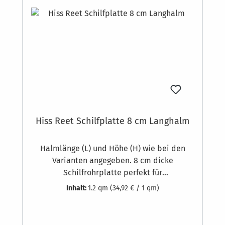
Hiss Reet Schilfplatte 8 cm Langhalm
Halmlänge (L) und Höhe (H) wie bei den
Varianten angegeben. 8 cm dicke
Schilfrohrplatte perfekt für
hohlraumüberbrückende Schalungen (z.B.
Inhalt:
1.2 qm
(34,92 € / 1 qm)
Sparren) und zur Dämmung von Gebäuden.
Gewicht zirka 12,5 kg pro Quadratmeter.
Ausgesuchte Schilfrohrqualität und