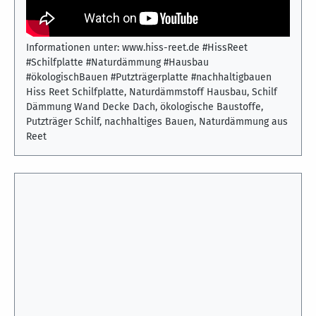
Wände, Decken und Dächer. Sie verbinden Stabilität,
Diffusionsoffenheit und Nachhaltigkeit – ideal für
modernes Bauen mit Naturmaterialien. Mehr
Informationen unter: www.hiss-reet.de #HissReet
#Schilfplatte #Naturdämmung #Hausbau
#ökologischBauen #Putzträgerplatte #nachhaltigbauen
Hiss Reet Schilfplatte, Naturdämmstoff Hausbau, Schilf
Dämmung Wand Decke Dach, ökologische Baustoffe,
Putzträger Schilf, nachhaltiges Bauen, Naturdämmung aus
Reet