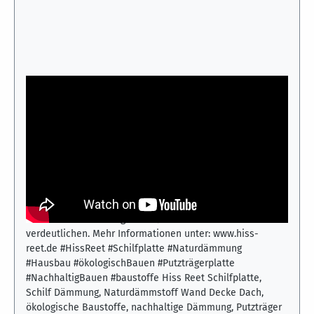
Hiss Reet Schilfplatte – natürliche Dämmung für
Wand, Decke und Dach
Dieses Video zeigt die vielseitigen Einsatzmöglichkeiten
der Hiss Reet Schilfplatte im nachhaltigen Hausbau. Die
Dämmplatten aus natürlichem Schilfrohr eignen sich für
Wände, Decken und Dächer und dienen gleichzeitig als
stabiler Putzträger. Gezeigt werden verschiedene
Anwendungen und Verarbeitungssituationen, die die
Flexibilität und ökologische Qualität des Materials
verdeutlichen. Mehr Informationen unter: www.hiss-
reet.de #HissReet #Schilfplatte #Naturdämmung
#Hausbau #ökologischBauen #Putzträgerplatte
#NachhaltigBauen #baustoffe Hiss Reet Schilfplatte,
Schilf Dämmung, Naturdämmstoff Wand Decke Dach,
ökologische Baustoffe, nachhaltige Dämmung, Putzträger