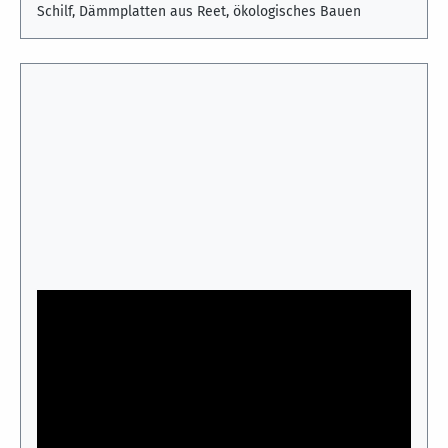
Schilf, Dämmplatten aus Reet, ökologisches Bauen
Schilfplatten im Hausbau – vielseitiger
Naturdämmstoff für Wand, Decke und Dach
Dieses Kurzvideo zeigt die vielfältigen
Einsatzmöglichkeiten der Hiss Reet Schilfplatte im
ökologischen Hausbau. Die Platten aus natürlichem
Schilfrohr eignen sich als Dämmstoff und Putzträger für