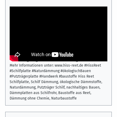
Hiss Reet Schilfplatte – ökologische Dämmung
und Putzträger im Praxiseinsatz
Dieses Video zeigt den praktischen Einsatz der Hiss Reet
Schilfplatte als natürlichen Dämmstoff und Putzträger. Die
aus Schilfrohr gefertigten Platten werden zur
ökologischen Dämmung von Dächern, Wänden und Decken
eingesetzt. Gezeigt wird die einfache Verarbeitung, die
stabile Struktur und die vielseitigen
Anwendungsmöglichkeiten im nachhaltigen Bauwesen.
Mehr Informationen unter: www.hiss-reet.de #HissReet
#Schilfplatte #Naturdämmung #ökologischBauen
#Putzträgerplatte #Handwerk #baustoffe Hiss Reet
Schilfplatte, Schilf Dämmung, ökologische Dämmstoffe,
Naturdämmung, Putzträger Schilf, nachhaltiges Bauen,
Dämmplatten aus Schilfrohr, Baustoffe aus Reet,
Dämmung ohne Chemie, Naturbaustoffe