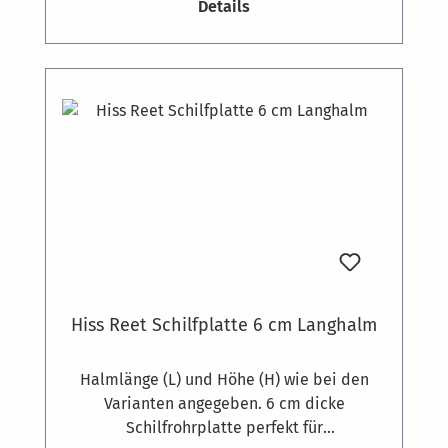
Details
Dämmstoffdübeln befestigt. Bedarf ca. 7
Stück pro m². Auf Holzkonstruktionen
können die Platten auch geschraubt werden.
Hiss Reet Schilfplatte 6 cm Langhalm
Halmlänge (L) und Höhe (H) wie bei den
Varianten angegeben. 6 cm dicke
Schilfrohrplatte perfekt für