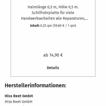
Halmlänge 0,5 m, Höhe 0,5 m.
Schilfrohrplatte für viele
Handwerksarbeiten wie Reparaturen,
Dämmung oder Bastelprojekte. Ausgesuchte
Inhalt:
0.25 qm
(59,60 € / 1 qm)
Schilfrohrqualität und hochwertige feste
Bindung aus 1,8 mm starkem, verzinktem
Draht, die Klammern bestehen aus 1,3 mm
dickem Edelstahldraht.
ab 14,90 €
Details
Herstellerinformationen:
Hiss Reet GmbH
Hiss Reet GmbH